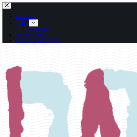
Passer
au
contenu
ACTIONS
Galerie
Expositions
LES MEMBRES
NOUS CONTACTER