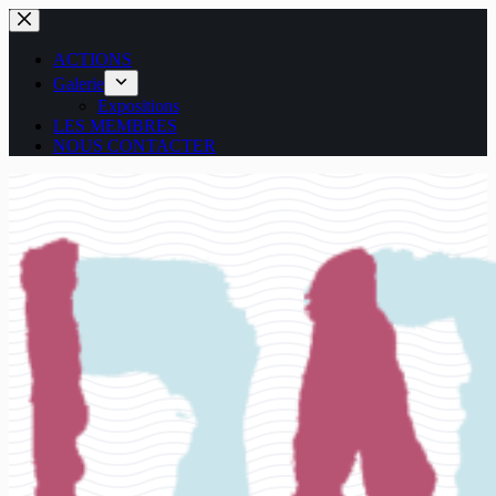
Passer
au
contenu
ACTIONS
Galerie
Expositions
LES MEMBRES
NOUS CONTACTER